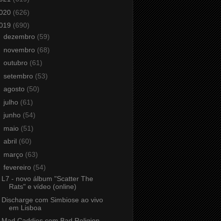
020
(626)
019
(690)
►
dezembro
(59)
►
novembro
(68)
►
outubro
(61)
►
setembro
(53)
►
agosto
(50)
►
julho
(61)
►
junho
(54)
►
maio
(51)
►
abril
(60)
►
março
(63)
▼
fevereiro
(54)
L7 - novo álbum "Scatter The
Rats" e vídeo (online)
Discharge com Simbiose ao vivo
em Lisboa
Mad Caddies com Bad Religion