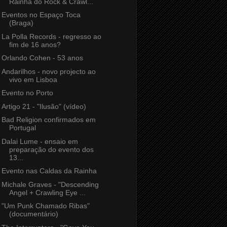
Rainha do Rock & Crawl...
Eventos no Espaço Toca
(Braga)
La Polla Records - regresso ao
fim de 16 anos?
Orlando Cohen - 53 anos
Andarilhos - novo projecto ao
vivo em Lisboa
Evento no Porto
Artigo 21 - "Ilusão" (vídeo)
Bad Religion confirmados em
Portugal
Dalai Lume - ensaio em
preparação do evento dos
13...
Evento nas Caldas da Rainha
Michale Graves - "Descending
Angel + Crawling Eye ...
"Um Punk Chamado Ribas"
(documentário)