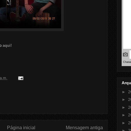
do
aqui!
 a.m.
Arqu
►
2
►
2
►
2
►
2
►
2
Página inicial
Mensagem antiga
►
2