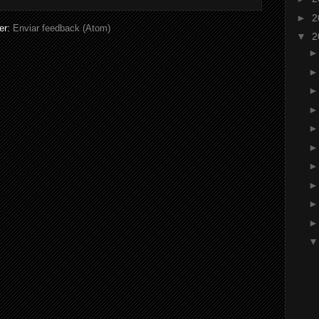
►
2
er:
Enviar feedback (Atom)
▼
2