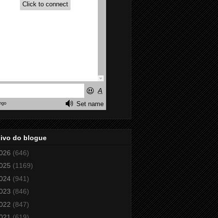
ivo do blogue
026
(646)
025
(1169)
024
(941)
023
(846)
022
(847)
021
(619)