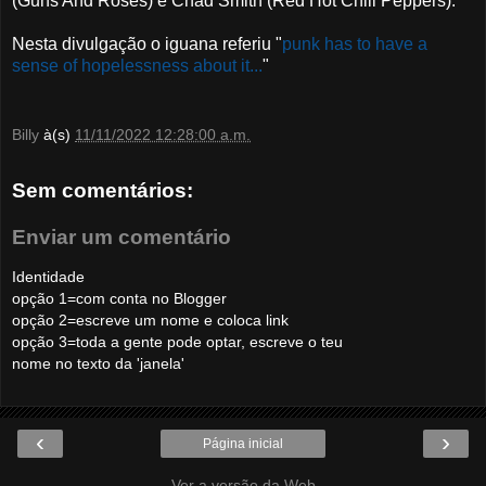
(Guns And Roses) e Chad Smith (Red Hot Chili Peppers).
Nesta divulgação o iguana referiu "
punk has to have a
sense of hopelessness about it...
"
Billy
à(s)
11/11/2022 12:28:00 a.m.
Sem comentários:
Enviar um comentário
Identidade
opção 1=com conta no Blogger
opção 2=escreve um nome e coloca link
opção 3=toda a gente pode optar, escreve o teu
nome no texto da 'janela'
‹
›
Página inicial
Ver a versão da Web